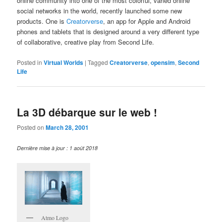
online community into one of the most colorful, varied online
social networks in the world, recently launched some new
products. One is
Creatorverse
, an app for Apple and Android
phones and tablets that is designed around a very different type
of collaborative, creative play from Second Life.
Posted in
Virtual Worlds
|
Tagged
Creatorverse
,
opensim
,
Second
Life
La 3D débarque sur le web !
Posted on
March 28, 2001
Dernière mise à jour : 1 août 2018
Atmo Logo