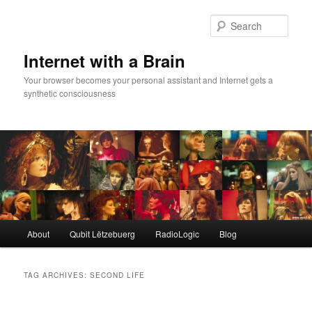
Skip
Skip
to
to
Sear
primary
secondary
content
content
Internet with a Brain
Your browser becomes your personal assistant and Internet gets a
synthetic consciousness
Main
About
Qubit Lëtzebuerg
RadioLogic
Blog
menu
TAG ARCHIVES:
SECOND LIFE