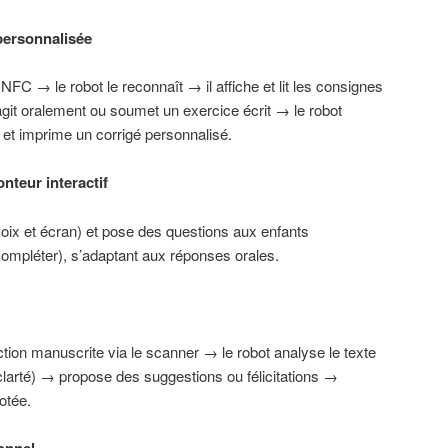
personnalisée
FC → le robot le reconnaît → il affiche et lit les consignes
agit oralement ou soumet un exercice écrit → le robot
 et imprime un corrigé personnalisé.
nteur interactif
 (voix et écran) et pose des questions aux enfants
ompléter), s’adaptant aux réponses orales.
tion manuscrite via le scanner → le robot analyse le texte
clarté) → propose des suggestions ou félicitations →
otée.
onnel