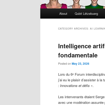
Main
About
Qubit Lëtzebuerg
menu
CATEGORY ARCHIVES:
AI LEARNI
Intelligence artif
fondamentale
Posted on
May 23, 2026
Lors du 6ᵉ Forum interdisciplin
j’ai eu le plaisir d’assister à la
: Innovations et défis »
.
Les intervenants étaient Serg
avec une modération assurée 