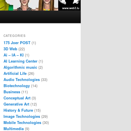
CATEGORIES
175 Joer POST
(1)
3D Web
(22)
Ai – IA – KI
(1)
AI Learning Center
(1)
Algorithmic music
(2)
Artificial Life
(26)
Audio Technologies
(33)
Biotechnology
(14)
Business
(11)
Conceptual Art
(3)
Generative Art
(12)
History & Future
(15)
Image Technologies
(29)
Mobile Technologies
(30)
Multimedia
(9)