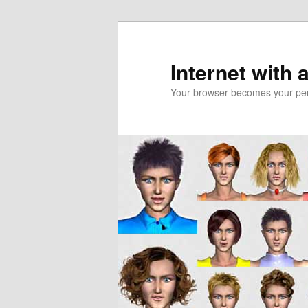
Skip
Skip
to
to
primary
secondary
Internet with 
content
content
Your browser becomes your pers