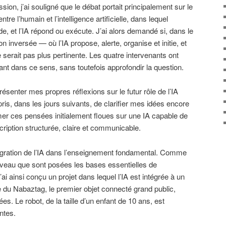
sion, j’ai souligné que le débat portait principalement sur le
ntre l’humain et l’intelligence artificielle, dans lequel
, et l’IA répond ou exécute. J’ai alors demandé si, dans le
on inversée — où l’IA propose, alerte, organise et initie, et
 serait pas plus pertinente. Les quatre intervenants ont
nt dans ce sens, sans toutefois approfondir la question.
ésenter mes propres réflexions sur le futur rôle de l’IA
pris, dans les jours suivants, de clarifier mes idées encore
rmer ces pensées initialement floues sur une IA capable de
ription structurée, claire et communicable.
tégration de l’IA dans l’enseignement fondamental. Comme
niveau que sont posées les bases essentielles de
’ai ainsi conçu un projet dans lequel l’IA est intégrée à un
e du Nabaztag, le premier objet connecté grand public,
ées. Le robot, de la taille d’un enfant de 10 ans, est
ntes.