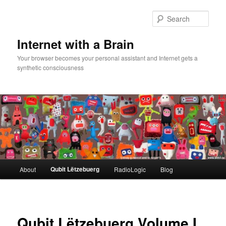
Skip
to
Sear
primary
content
Internet with a Brain
Your browser becomes your personal assistant and Internet gets a
synthetic consciousness
Main
Qubit Lëtzebuerg
About
RadioLogic
Blog
menu
Qubit Lëtzebuerg Volume I