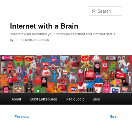
Skip
to
Sear
primary
content
Internet with a Brain
Your browser becomes your personal assistant and Internet gets a
synthetic consciousness
Main
About
Qubit Lëtzebuerg
RadioLogic
Blog
menu
Post
←
Previous
Next
→
navigation