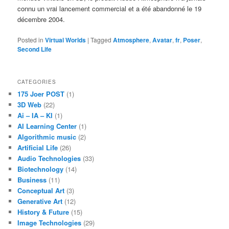
connu un vrai lancement commercial et a été abandonné le 19
décembre 2004.
Posted in
Virtual Worlds
|
Tagged
Atmosphere
,
Avatar
,
fr
,
Poser
,
Second Life
CATEGORIES
175 Joer POST
(1)
3D Web
(22)
Ai – IA – KI
(1)
AI Learning Center
(1)
Algorithmic music
(2)
Artificial Life
(26)
Audio Technologies
(33)
Biotechnology
(14)
Business
(11)
Conceptual Art
(3)
Generative Art
(12)
History & Future
(15)
Image Technologies
(29)