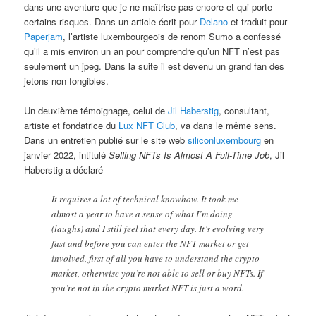
dans une aventure que je ne maîtrise pas encore et qui porte
certains risques. Dans un article écrit pour
Delano
et traduit pour
Paperjam
, l’artiste luxembourgeois de renom Sumo a confessé
qu’il a mis environ un an pour comprendre qu’un NFT n’est pas
seulement un jpeg. Dans la suite il est devenu un grand fan des
jetons non fongibles.
Un deuxième témoignage, celui de
Jil Haberstig
, consultant,
artiste et fondatrice du
Lux NFT Club
, va dans le même sens.
Dans un entretien publié sur le site web
siliconluxembourg
en
janvier 2022, intitulé
Selling NFTs Is Almost A Full-Time Job
, Jil
Haberstig a déclaré
It requires a lot of technical knowhow. It took me
almost a year to have a sense of what I’m doing
(laughs) and I still feel that every day. It’s evolving very
fast and before you can enter the NFT market or get
involved, first of all you have to understand the crypto
market, otherwise you’re not able to sell or buy NFTs. If
you’re not in the crypto market NFT is just a word.