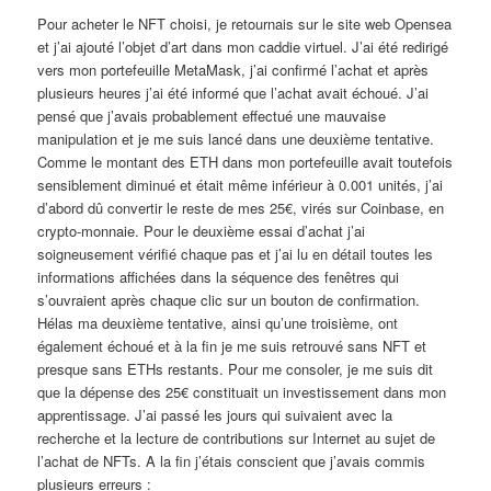
Pour acheter le NFT choisi, je retournais sur le site web Opensea
et j’ai ajouté l’objet d’art dans mon caddie virtuel. J’ai été redirigé
vers mon portefeuille MetaMask, j’ai confirmé l’achat et après
plusieurs heures j’ai été informé que l’achat avait échoué. J’ai
pensé que j’avais probablement effectué une mauvaise
manipulation et je me suis lancé dans une deuxième tentative.
Comme le montant des ETH dans mon portefeuille avait toutefois
sensiblement diminué et était même inférieur à 0.001 unités, j’ai
d’abord dû convertir le reste de mes 25€, virés sur Coinbase, en
crypto-monnaie. Pour le deuxième essai d’achat j’ai
soigneusement vérifié chaque pas et j’ai lu en détail toutes les
informations affichées dans la séquence des fenêtres qui
s’ouvraient après chaque clic sur un bouton de confirmation.
Hélas ma deuxième tentative, ainsi qu’une troisième, ont
également échoué et à la fin je me suis retrouvé sans NFT et
presque sans ETHs restants. Pour me consoler, je me suis dit
que la dépense des 25€ constituait un investissement dans mon
apprentissage. J’ai passé les jours qui suivaient avec la
recherche et la lecture de contributions sur Internet au sujet de
l’achat de NFTs. A la fin j’étais conscient que j’avais commis
plusieurs erreurs :