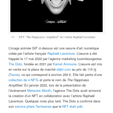
NFT “The Happyness Amplified” de l’artiste Raphaël Laventure
L’image animée GIF ci-dessus est une oeuvre d’art numérique
créée par l’artiste français
Raphaël Laventure
. L’oeuvre a été
frappée le 17 mai 2022 par l’agence marketing luxembourgeoise
The Dots
, fondée en 2021 par
Kamel Amroune
. L’oeuvre est mis
en vente sur la place de marché
objkt.com
au prix de 115 ꜩ
(
Tezos
), ce qui correspond à environ 200 €. Elle fait partie d’une
collection de 4 NFTs
et porte le nom de
The Happiness
Amplified.
En janvier 2022, lors de la présentation de
l’événement
Metavers Month
, l’agence The Dots avait annoncé
la création d’un NFT en collaboration avec l’artiste Raphaël
Laventure. Quelques mois plus tard, The Dots a confirmé dans
son
service phare Techsense
que le
NFT était prêt
.