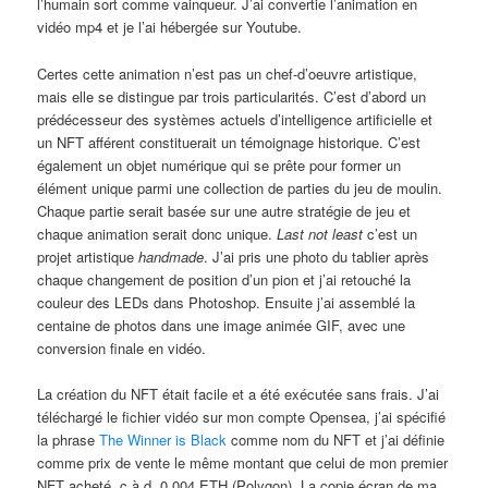
l’humain sort comme vainqueur. J’ai convertie l’animation en
vidéo mp4 et je l’ai hébergée sur Youtube.
Certes cette animation n’est pas un chef-d’oeuvre artistique,
mais elle se distingue par trois particularités. C’est d’abord un
prédécesseur des systèmes actuels d’intelligence artificielle et
un NFT afférent constituerait un témoignage historique. C’est
également un objet numérique qui se prête pour former un
élément unique parmi une collection de parties du jeu de moulin.
Chaque partie serait basée sur une autre stratégie de jeu et
chaque animation serait donc unique.
Last not least
c’est un
projet artistique
handmade
. J’ai pris une photo du tablier après
chaque changement de position d’un pion et j’ai retouché la
couleur des LEDs dans Photoshop. Ensuite j’ai assemblé la
centaine de photos dans une image animée GIF, avec une
conversion finale en vidéo.
La création du NFT était facile et a été exécutée sans frais. J’ai
téléchargé le fichier vidéo sur mon compte Opensea, j’ai spécifié
la phrase
The Winner is Black
comme nom du NFT et j’ai définie
comme prix de vente le même montant que celui de mon premier
NFT acheté, c.à.d. 0.004 ETH (Polygon). La copie écran de ma