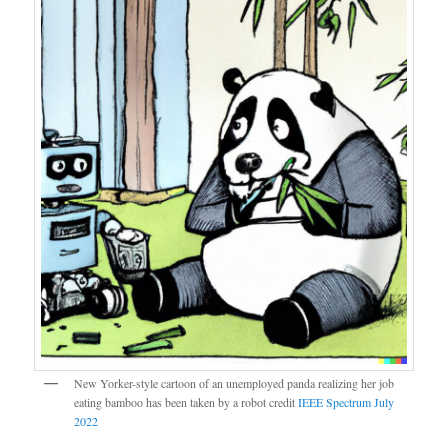
New Yorker-style cartoon of an unemployed panda realizing her job
eating bamboo has been taken by a robot credit
IEEE Spectrum July
2022