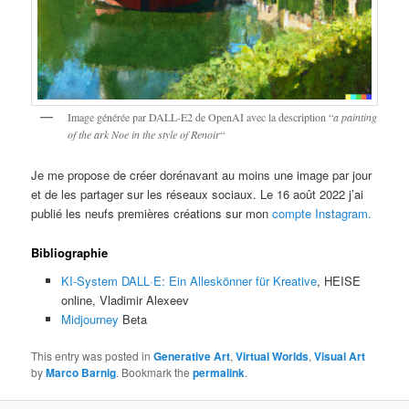
Image générée par DALL-E2 de OpenAI avec la description “
a painting
of the ark Noe in the style of Renoir
“
Je me propose de créer dorénavant au moins une image par jour
et de les partager sur les réseaux sociaux. Le 16 août 2022 j’ai
publié les neufs premières créations sur mon
compte Instagram.
Bibliographie
KI-System DALL·E: Ein Alleskönner für Kreative
, HEISE
online, Vladimir Alexeev
Midjourney
Beta
This entry was posted in
Generative Art
,
Virtual Worlds
,
Visual Art
by
Marco Barnig
. Bookmark the
permalink
.