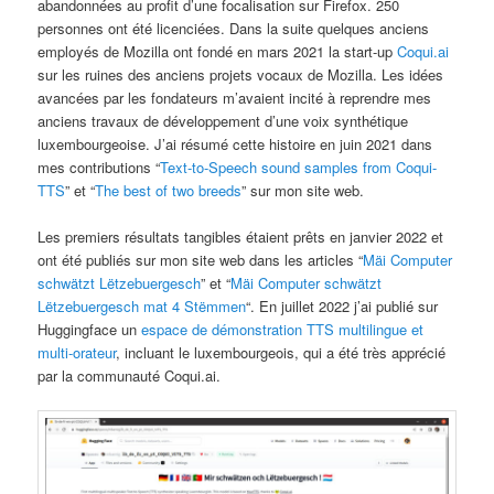
abandonnées au profit d’une focalisation sur Firefox. 250
personnes ont été licenciées. Dans la suite quelques anciens
employés de Mozilla ont fondé en mars 2021 la start-up
Coqui.ai
sur les ruines des anciens projets vocaux de Mozilla. Les idées
avancées par les fondateurs m’avaient incité à reprendre mes
anciens travaux de développement d’une voix synthétique
luxembourgeoise. J’ai résumé cette histoire en juin 2021 dans
mes contributions “
Text-to-Speech sound samples from Coqui-
TTS
” et “
The best of two breeds
” sur mon site web.
Les premiers résultats tangibles étaient prêts en janvier 2022 et
ont été publiés sur mon site web dans les articles “
Mäi Computer
schwätzt Lëtzebuergesch
” et “
Mäi Computer schwätzt
Lëtzebuergesch mat 4 Stëmmen
“. En juillet 2022 j’ai publié sur
Huggingface un
espace de démonstration TTS multilingue et
multi-orateur
, incluant le luxembourgeois, qui a été très apprécié
par la communauté Coqui.ai.