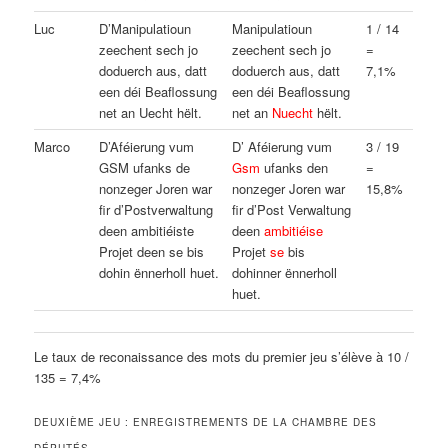
Luc
D’Manipulatioun
Manipulatioun
1 / 14
zeechent sech jo
zeechent sech jo
=
doduerch aus, datt
doduerch aus, datt
7,1%
een déi Beaflossung
een déi Beaflossung
net an Uecht hëlt.
net an
Nuecht
hëlt.
Marco
D’Aféierung vum
D’ Aféierung vum
3 / 19
GSM ufanks de
Gsm
ufanks den
=
nonzeger Joren war
nonzeger Joren war
15,8%
fir d’Postverwaltung
fir d’Post Verwaltung
deen ambitiéiste
deen
ambitiéise
Projet deen se bis
Projet
se
bis
dohin ënnerholl huet.
dohinner ënnerholl
huet.
Le taux de reconaissance des mots du premier jeu s’élève à 10 /
135 = 7,4%
DEUXIÈME JEU : ENREGISTREMENTS DE LA CHAMBRE DES