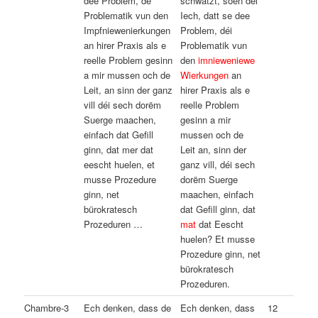
dee Problem, de
schwätzt, soen déi
Problematik vun den
Iech, datt se dee
Impfniewenierkungen
Problem, déi
an hirer Praxis als e
Problematik vun
reelle Problem gesinn
den
imnieweniewe
a mir mussen och de
Wierkungen
an
Leit, an sinn der ganz
hirer Praxis als e
vill déi sech dorëm
reelle Problem
Suerge maachen,
gesinn a mir
einfach dat Gefill
mussen och de
ginn, dat mer dat
Leit an, sinn der
eescht huelen, et
ganz vill, déi sech
musse Prozedure
dorëm Suerge
ginn, net
maachen, einfach
bürokratesch
dat Gefill ginn, dat
Prozeduren …
mat
dat Eescht
huelen? Et musse
Prozedure ginn, net
bürokratesch
Prozeduren.
Chambre-3
Ech denken, dass de
Ech denken, dass
12