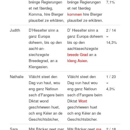
brénge Regierungen
brénge Regierungen
7,1%
et net fäerdeg,
et net fäerdeg
Komma, hire Bierger
kommen
hire Bierger
plausibel ze erklären,
plausibel ze erklären.
Judith
D’Hieselter sinn a
D’ Hieselter sinn a
2 / 14
ganz Europa
ganz Europa doheem
=
doheem, bis op den
bis op den
14,3%
aacht-an-
aachtasechzegste
siechzegste
breede Grad
an a
Breedegrad, an a
kleng Asien
.
Klengasien.
Nathalie
Vläicht steet den
Vläicht steet den
1 / 23
Dag vun haut, wou
Dag vun haut wou
=
eng ganz Natioun
eng ganz Natioun
4,3%
sech d’Fangere beim
sech d’Fangere beim
Diktat wond
Diktat
Wont
geschriwwen huet,
geschriwwen huet
och eng Kéier an de
och eng Kéier an de
Geschichtsbicher,
Geschichtsbicher.
Sara
Mäi Bäcker geet mer
Mäi Bäcker geet
ma
2 / 18