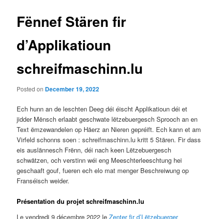
Fënnef Stären fir
d’Applikatioun
schreifmaschinn.lu
Posted on
December 19, 2022
Ech hunn an de leschten Deeg déi éischt Applikatioun déi et
jidder Mënsch erlaabt geschwate lëtzebuergesch Sprooch an en
Text ëmzewandelen op Häerz an Nieren gepréift. Ech kann et am
Virfeld schonns soen : schreifmaschinn.lu kritt 5 Stären. Fir dass
eis auslännesch Frënn, déi nach keen Lëtzebuergesch
schwätzen, och verstinn wéi eng Meeschterleeschtung hei
geschaaft gouf, fueren ech elo mat menger Beschreiwung op
Franséisch weider.
Présentation du projet schreifmaschinn.lu
Le vendredi 9 décembre 2022 le
Zenter fir d’Lëtzebuerger