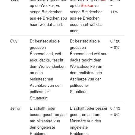
op de Wecker, vu
op de
Becker
vu
=
senge Bréidercher
senge Bréidercher
11%
ass ee Bréitchen sou
ass ee Bréitchen
haart wéi dat anert.
esou haart wéi dat
anert.
Guy
Et besteet also e
Et besteet also e
0 / 20
groussen
groussen
= 0%
Ënnerscheed, wéi
Ënnerscheed wéi sou
esou dacks, tëscht
dacks tëscht dem
dem Wonschdenken
Wonschdenken an
an dem
dem realisteschen
realisteschen
Aschätze vun der
Aschätze vun der
politescher
politescher
Situatioun.
Situatioun;
Jemp
E schafft, oder
E schafft oder besser
0 / 13
besser gesot, en ass
gesot, en ass am
= 0%
am Ministère vun
Ministère vun den
den ongeléiste
ongeléiste
Problemer.
Problemer.