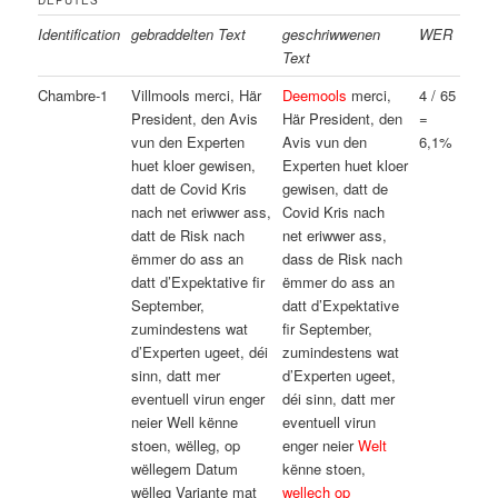
DÉPUTÉS
Identification
gebraddelten Text
geschriwwenen
WER
Text
Chambre-1
Villmools merci, Här
Deemools
merci,
4 / 65
President, den Avis
Här President, den
=
vun den Experten
Avis vun den
6,1%
huet kloer gewisen,
Experten huet kloer
datt de Covid Kris
gewisen, datt de
nach net eriwwer ass,
Covid Kris nach
datt de Risk nach
net eriwwer ass,
ëmmer do ass an
dass de Risk nach
datt d’Expektative fir
ëmmer do ass an
September,
datt d’Expektative
zumindestens wat
fir September,
d’Experten ugeet, déi
zumindestens wat
sinn, datt mer
d’Experten ugeet,
eventuell virun enger
déi sinn, datt mer
neier Well kënne
eventuell virun
stoen, wëlleg, op
enger neier
Welt
wëllegem Datum
kënne stoen,
wëlleg Variante mat
wellech op