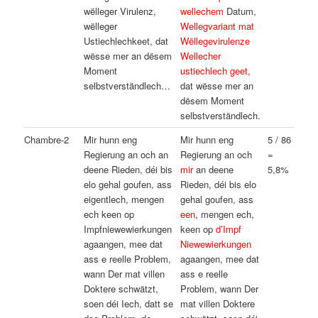
wëlleger Virulenz,
wellechem
Datum,
wëlleger
Wellegvariant mat
Ustiechlechkeet, dat
Wëllegevirulenze
wësse mer an dësem
Wellecher
Moment
ustiechlech geet,
selbstverständlech…
dat wësse mer an
dësem Moment
selbstverständlech.
Chambre-2
Mir hunn eng
Mir hunn eng
5 / 86
Regierung an och an
Regierung an och
=
deene Rieden, déi bis
mir
an deene
5,8%
elo gehal goufen, ass
Rieden, déi bis elo
eigentlech, mengen
gehal goufen, ass
ech keen op
een
, mengen ech,
Impfniewewierkungen
keen op
d’Impf
agaangen, mee dat
Niewewierkungen
ass e reelle Problem,
agaangen, mee dat
wann Der mat villen
ass e reelle
Doktere schwätzt,
Problem, wann Der
soen déi Iech, datt se
mat villen Doktere