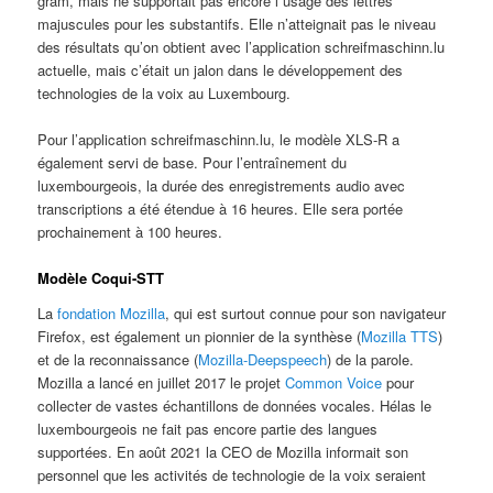
gram, mais ne supportait pas encore l”usage des lettres
majuscules pour les substantifs. Elle n’atteignait pas le niveau
des résultats qu’on obtient avec l’application schreifmaschinn.lu
actuelle, mais c’était un jalon dans le développement des
technologies de la voix au Luxembourg.
Pour l’application schreifmaschinn.lu, le modèle XLS-R a
également servi de base. Pour l’entraînement du
luxembourgeois, la durée des enregistrements audio avec
transcriptions a été étendue à 16 heures. Elle sera portée
prochainement à 100 heures.
Modèle Coqui-STT
La
fondation Mozilla
, qui est surtout connue pour son navigateur
Firefox, est également un pionnier de la synthèse (
Mozilla TTS
)
et de la reconnaissance (
Mozilla-Deepspeech
) de la parole.
Mozilla a lancé en juillet 2017 le projet
Common Voice
pour
collecter de vastes échantillons de données vocales. Hélas le
luxembourgeois ne fait pas encore partie des langues
supportées. En août 2021 la CEO de Mozilla informait son
personnel que les activités de technologie de la voix seraient