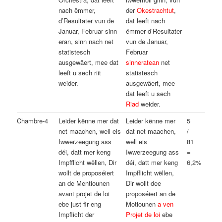
nach ëmmer,
der
Okestrachtut
,
d’Resultater vun de
dat leeft nach
Januar, Februar sinn
ëmmer d’Resultater
eran, sinn nach net
vun de Januar,
statistesch
Februar
ausgewäert, mee dat
sinneratean
net
leeft u sech riit
statistesch
weider.
ausgewäert, mee
dat leeft u sech
Riad
weider.
Chambre-4
Leider kënne mer dat
Leider kënne mer
5
net maachen, well eis
dat net maachen,
/
Iwwerzeegung ass
well eis
81
déi, datt mer keng
Iwwerzeegung ass
=
Impfflicht wëllen, Dir
déi, datt mer keng
6,2%
wollt de proposéiert
Impfflicht wëllen,
an de Mentiounen
Dir wollt dee
avant projet de loi
proposéiert an de
ebe just fir eng
Motiounen
a ven
Impflicht der
Projet de loi
ebe