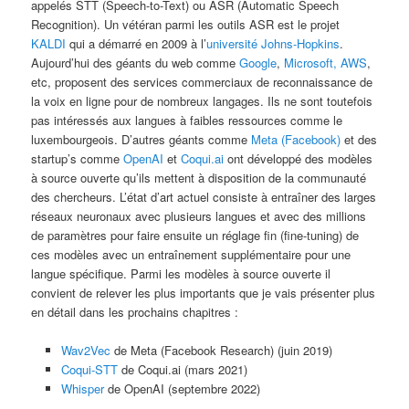
appelés STT (Speech-to-Text) ou ASR (Automatic Speech
Recognition). Un vétéran parmi les outils ASR est le projet
KALDI
qui a démarré en 2009 à l’
université Johns-Hopkins
.
Aujourd’hui des géants du web comme
Google
,
Microsoft,
AWS
,
etc, proposent des services commerciaux de reconnaissance de
la voix en ligne pour de nombreux langages. Ils ne sont toutefois
pas intéressés aux langues à faibles ressources comme le
luxembourgeois. D’autres géants comme
Meta (Facebook)
et des
startup’s comme
OpenAI
et
Coqui.ai
ont développé des modèles
à source ouverte qu’ils mettent à disposition de la communauté
des chercheurs. L’état d’art actuel consiste à entraîner des larges
réseaux neuronaux avec plusieurs langues et avec des millions
de paramètres pour faire ensuite un réglage fin (fine-tuning) de
ces modèles avec un entraînement supplémentaire pour une
langue spécifique. Parmi les modèles à source ouverte il
convient de relever les plus importants que je vais présenter plus
en détail dans les prochains chapitres :
Wav2Vec
de Meta (Facebook Research) (juin 2019)
Coqui-STT
de Coqui.ai (mars 2021)
Whisper
de OpenAI (septembre 2022)