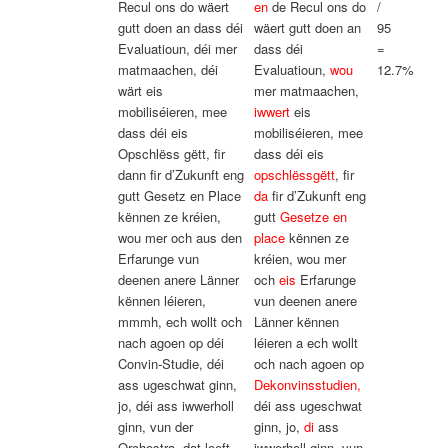
Recul ons do wäert
en
de Recul ons do
/
gutt doen an dass déi
wäert gutt doen an
95
Evaluatioun, déi mer
dass déi
=
matmaachen, déi
Evaluatioun,
wou
12.7%
wärt eis
mer matmaachen,
mobiliséieren, mee
iwwert
eis
dass déi eis
mobiliséieren, mee
Opschlëss gëtt, fir
dass déi eis
dann fir d’Zukunft eng
opschlëssgëtt
, fir
gutt Gesetz en Place
da
fir d’Zukunft eng
kënnen ze kréien,
gutt
Gesetze en
wou mer och aus den
place
kënnen ze
Erfarunge vun
kréien, wou mer
deenen anere Länner
och
eis
Erfarunge
kënnen léieren,
vun deenen anere
mmmh, ech wollt och
Länner kënnen
nach agoen op déi
léieren a ech wollt
Convin-Studie, déi
och nach agoen op
ass ugeschwat ginn,
Dekonvinsstudien,
jo, déi ass iwwerholl
déi ass ugeschwat
ginn, vun der
ginn, jo,
di
ass
Orchestra, dat leeft
iwwerholl ginn, vun