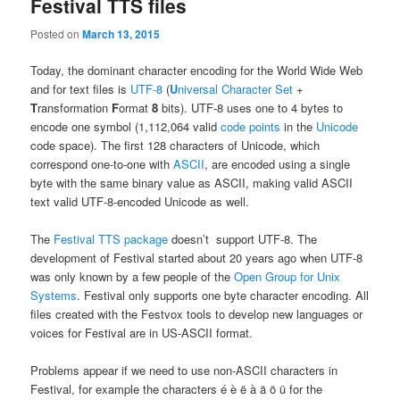
Festival TTS files
Posted on
March 13, 2015
Today, the dominant character encoding for the World Wide Web
and for text files is
UTF-8
(
U
niversal Character Set
+
T
ransformation
F
ormat
8
bits). UTF-8 uses one to 4 bytes to
encode one symbol (1,112,064 valid
code points
in the
Unicode
code space). The first 128 characters of Unicode, which
correspond one-to-one with
ASCII
, are encoded using a single
byte with the same binary value as ASCII, making valid ASCII
text valid UTF-8-encoded Unicode as well.
The
Festival TTS package
doesn’t support UTF-8. The
development of Festival started about 20 years ago when UTF-8
was only known by a few people of the
Open Group for Unix
Systems
. Festival only supports one byte character encoding. All
files created with the Festvox tools to develop new languages or
voices for Festival are in US-ASCII format.
Problems appear if we need to use non-ASCII characters in
Festival, for example the characters é è ë à ä ö ü for the