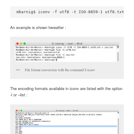
mbarnig$ iconv -f utf8 -t ISO-8859-1 utf8.txt > i
An example is shown hereafter :
File format conversion with the command $ iconv
The encoding formats available in
iconv
are listed with the option
-l or –list :