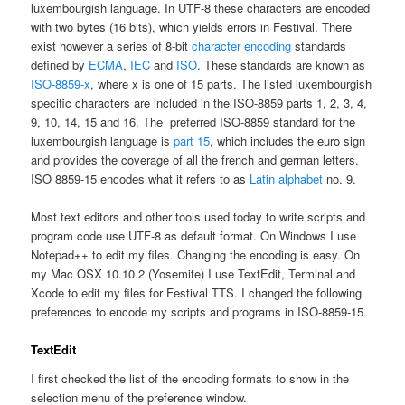
luxembourgish language. In UTF-8 these characters are encoded
with two bytes (16 bits), which yields errors in Festival. There
exist however a series of 8-bit
character encoding
standards
defined by
ECMA
,
IEC
and
ISO
. These standards are known as
ISO-8859-x
, where x is one of 15 parts. The listed luxembourgish
specific characters are included in the ISO-8859 parts 1, 2, 3, 4,
9, 10, 14, 15 and 16. The preferred ISO-8859 standard for the
luxembourgish language is
part 15
, which includes the euro sign
and provides the coverage of all the french and german letters.
ISO 8859-15 encodes what it refers to as
Latin alphabet
no. 9.
Most text editors and other tools used today to write scripts and
program code use UTF-8 as default format. On Windows I use
Notepad++ to edit my files. Changing the encoding is easy. On
my Mac OSX 10.10.2 (Yosemite) I use TextEdit, Terminal and
Xcode to edit my files for Festival TTS. I changed the following
preferences to encode my scripts and programs in ISO-8859-15.
TextEdit
I first checked the list of the encoding formats to show in the
selection menu of the preference window.