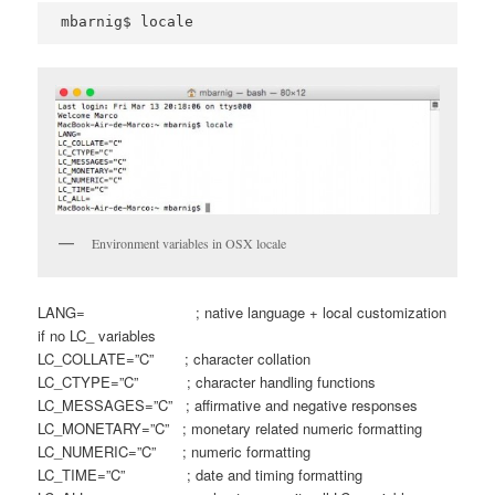
mbarnig$ locale
Environment variables in OSX locale
LANG= ; native language + local customization
if no LC_ variables
LC_COLLATE=”C” ; character collation
LC_CTYPE=”C” ; character handling functions
LC_MESSAGES=”C” ; affirmative and negative responses
LC_MONETARY=”C” ; monetary related numeric formatting
LC_NUMERIC=”C” ; numeric formatting
LC_TIME=”C” ; date and timing formatting