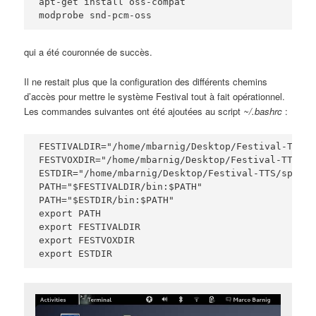
apt-get install oss-compat

modprobe snd-pcm-oss
qui a été couronnée de succès.
Il ne restait plus que la configuration des différents chemins
d’accès pour mettre le système Festival tout à fait opérationnel.
Les commandes suivantes ont été ajoutées au script
~/.bashrc
:
FESTIVALDIR="/home/mbarnig/Desktop/Festival-TTS/f
FESTVOXDIR="/home/mbarnig/Desktop/Festival-TTS/fe
ESTDIR="/home/mbarnig/Desktop/Festival-TTS/speech
PATH="$FESTIVALDIR/bin:$PATH"

PATH="$ESTDIR/bin:$PATH"

export PATH

export FESTIVALDIR

export FESTVOXDIR
