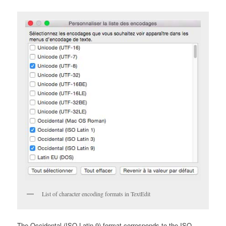
List of character encoding formats in TextEdit
The Occidental (ISO Latin 9) format corresponds to the ISO-