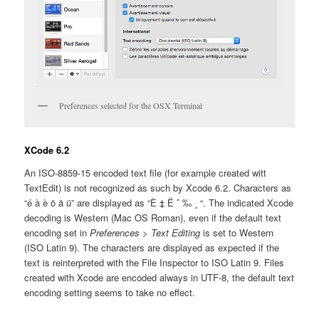
Preferences selected for the OSX Terminal
XCode 6.2
An ISO-8859-15 encoded text file (for example created witt
TextEdit) is not recognized as such by Xcode 6.2. Characters as
“é à è ö ä ü” are displayed as “È ‡ Ë ˆ ‰ ¸ “. The indicated Xcode
decoding is Western (Mac OS Roman), even if the default text
encoding set in
Preferences > Text Editing
is set to Western
(ISO Latin 9). The characters are displayed as expected if the
text is reinterpreted with the File Inspector to ISO Latin 9. Files
created with Xcode are encoded always in UTF-8, the default text
encoding setting seems to take no effect.