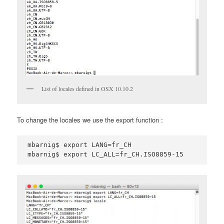
List of locales defined in OSX 10.10.2
To change the locales we use the export function :
mbarnig$ export LANG=fr_CH

mbarnig$ export LC_ALL=fr_CH.ISO8859-15