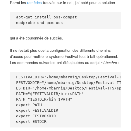
Parmi les
remèdes
trouvés sur le net, j’ai opté pour la solution
apt-get install oss-compat

modprobe snd-pcm-oss
qui a été couronnée de succès.
Il ne restait plus que la configuration des différents chemins
d’accès pour mettre le système Festival tout à fait opérationnel.
Les commandes suivantes ont été ajoutées au script
~/.bashrc
:
FESTIVALDIR="/home/mbarnig/Desktop/Festival-TTS/f
FESTVOXDIR="/home/mbarnig/Desktop/Festival-TTS/fe
ESTDIR="/home/mbarnig/Desktop/Festival-TTS/speech
PATH="$FESTIVALDIR/bin:$PATH"

PATH="$ESTDIR/bin:$PATH"

export PATH

export FESTIVALDIR

export FESTVOXDIR
