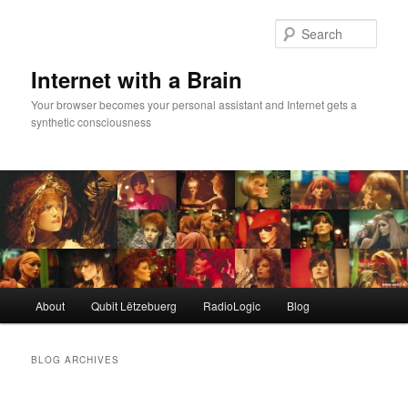
Skip
Skip
to
to
Sear
primary
secondary
content
content
Internet with a Brain
Your browser becomes your personal assistant and Internet gets a
synthetic consciousness
Main
About
Qubit Lëtzebuerg
RadioLogic
Blog
menu
BLOG ARCHIVES