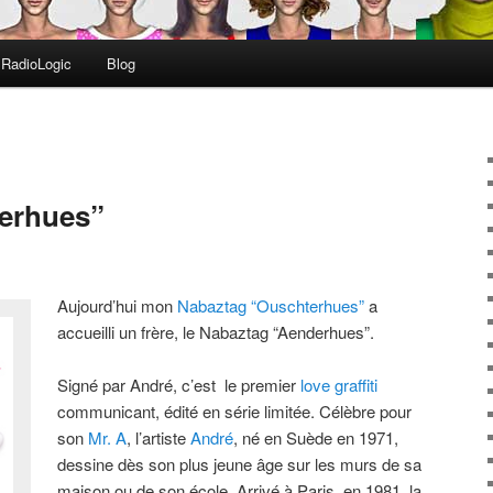
RadioLogic
Blog
erhues”
Aujourd’hui mon
Nabaztag “Ouschterhues”
a
accueilli un frère, le Nabaztag “Aenderhues”.
Signé par André, c’est le premier
love graffiti
communicant, édité en série limitée. Célèbre pour
son
Mr. A
, l’artiste
André
, né en Suède en 1971,
dessine dès son plus jeune âge sur les murs de sa
maison ou de son école. Arrivé à Paris, en 1981, la