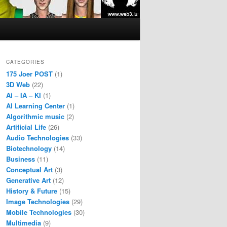
CATEGORIES
175 Joer POST
(1)
3D Web
(22)
Ai – IA – KI
(1)
AI Learning Center
(1)
Algorithmic music
(2)
Artificial Life
(26)
Audio Technologies
(33)
Biotechnology
(14)
Business
(11)
Conceptual Art
(3)
Generative Art
(12)
History & Future
(15)
Image Technologies
(29)
Mobile Technologies
(30)
Multimedia
(9)