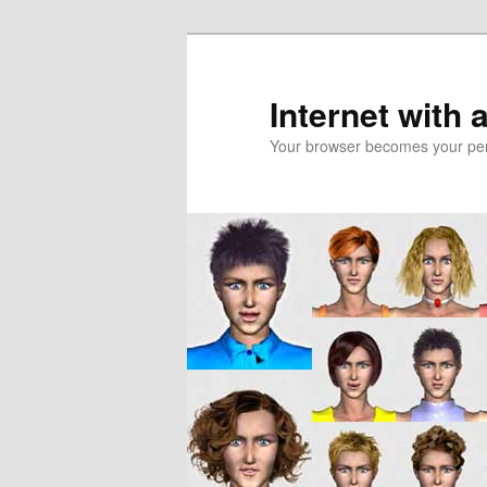
Skip
Skip
to
to
primary
secondary
Internet with 
content
content
Your browser becomes your pers