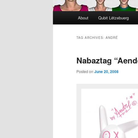
Main
About
Qubit Lëtzebuerg
menu
TAG ARCHIVES:
ANDRÉ
Nabaztag “Aend
Posted on
June 20, 2008