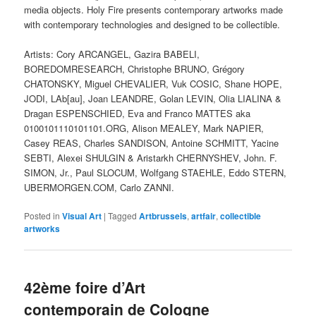
media objects. Holy Fire presents contemporary artworks made
with contemporary technologies and designed to be collectible.
Artists: Cory ARCANGEL, Gazira BABELI,
BOREDOMRESEARCH, Christophe BRUNO, Grégory
CHATONSKY, Miguel CHEVALIER, Vuk COSIC, Shane HOPE,
JODI, LAb[au], Joan LEANDRE, Golan LEVIN, Olia LIALINA &
Dragan ESPENSCHIED, Eva and Franco MATTES aka
0100101110101101.ORG, Alison MEALEY, Mark NAPIER,
Casey REAS, Charles SANDISON, Antoine SCHMITT, Yacine
SEBTI, Alexei SHULGIN & Aristarkh CHERNYSHEV, John. F.
SIMON, Jr., Paul SLOCUM, Wolfgang STAEHLE, Eddo STERN,
UBERMORGEN.COM, Carlo ZANNI.
Posted in
Visual Art
|
Tagged
Artbrussels
,
artfair
,
collectible
artworks
42ème foire d’Art
contemporain de Cologne