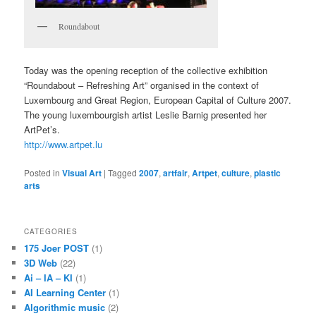
Roundabout
Today was the opening reception of the collective exhibition
“Roundabout – Refreshing Art” organised in the context of
Luxembourg and Great Region, European Capital of Culture 2007.
The young luxembourgish artist Leslie Barnig presented her
ArtPet’s.
http://www.artpet.lu
Posted in
Visual Art
|
Tagged
2007
,
artfair
,
Artpet
,
culture
,
plastic
arts
CATEGORIES
175 Joer POST
(1)
3D Web
(22)
Ai – IA – KI
(1)
AI Learning Center
(1)
Algorithmic music
(2)