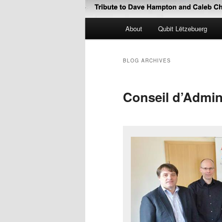
Main
About
Qubit Lëtzebuerg
menu
BLOG ARCHIVES
Conseil d’Admini