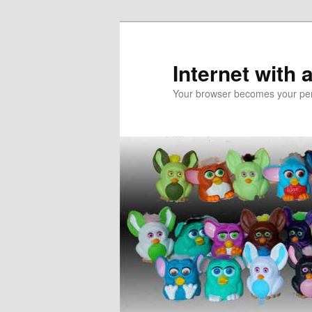
Skip
Skip
to
to
primary
secondary
Internet with 
content
content
Your browser becomes your pers