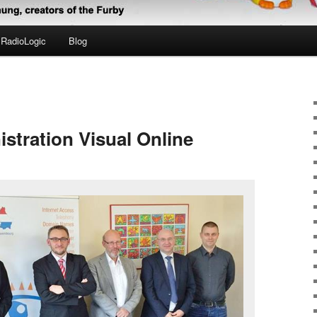
RadioLogic
Blog
stration Visual Online