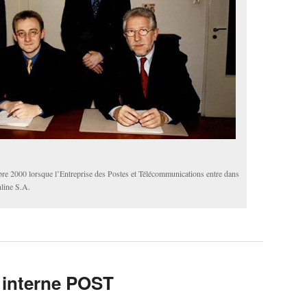
re 2000 lorsque l’Entreprise des Postes et Télécommunications entre dans
nline S.A.
interne POST