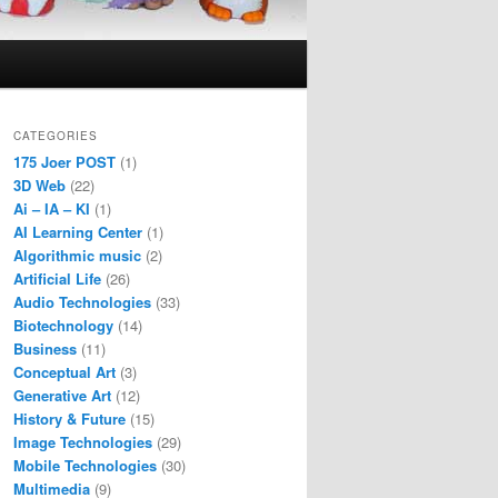
CATEGORIES
175 Joer POST
(1)
3D Web
(22)
Ai – IA – KI
(1)
AI Learning Center
(1)
Algorithmic music
(2)
Artificial Life
(26)
Audio Technologies
(33)
Biotechnology
(14)
Business
(11)
Conceptual Art
(3)
Generative Art
(12)
History & Future
(15)
Image Technologies
(29)
Mobile Technologies
(30)
Multimedia
(9)