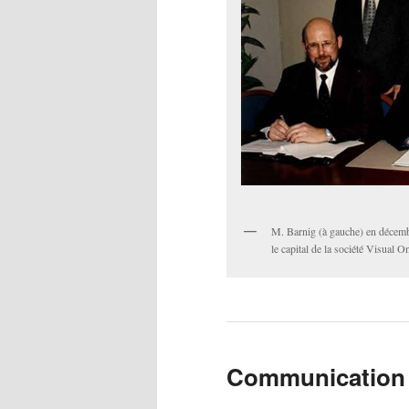
M. Barnig (à gauche) en décemb
le capital de la société Visual O
Communication 