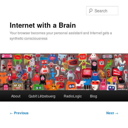
Skip
to
Sear
primary
content
Internet with a Brain
Your browser becomes your personal assistant and Internet gets a
synthetic consciousness
Main
About
Qubit Lëtzebuerg
RadioLogic
Blog
menu
Post
←
Previous
Next
→
navigation