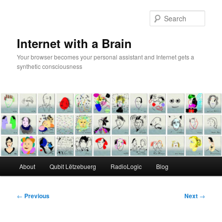
Skip
to
Sear
primary
content
Internet with a Brain
Your browser becomes your personal assistant and Internet gets a
synthetic consciousness
Main
About
Qubit Lëtzebuerg
RadioLogic
Blog
menu
Post
←
Previous
Next
→
navigation