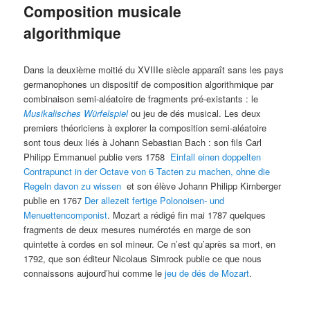
Composition musicale
algorithmique
Dans la deuxième moitié du XVIIIe siècle apparaît sans les pays
germanophones un dispositif de composition algorithmique par
combinaison semi-aléatoire de fragments pré-existants : le
Musikalisches Würfelspiel
ou jeu de dés musical. Les deux
premiers théoriciens à explorer la composition semi-aléatoire
sont tous deux liés à Johann Sebastian Bach : son fils Carl
Philipp Emmanuel publie vers 1758
Einfall einen doppelten
Contrapunct in der Octave von 6 Tacten zu machen, ohne die
Regeln davon zu wissen
et son élève Johann Philipp Kirnberger
publie en 1767
Der allezeit fertige Polonoisen- und
Menuettencomponist
. Mozart a rédigé fin mai 1787 quelques
fragments de deux mesures numérotés en marge de son
quintette à cordes en sol mineur. Ce n’est qu’après sa mort, en
1792, que son éditeur Nicolaus Simrock publie ce que nous
connaissons aujourd’hui comme le
jeu de dés de Mozart
.