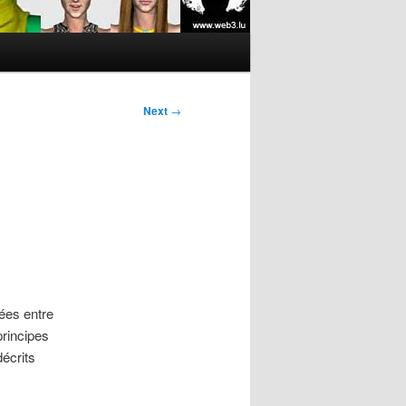
Next
→
dées entre
principes
décrits