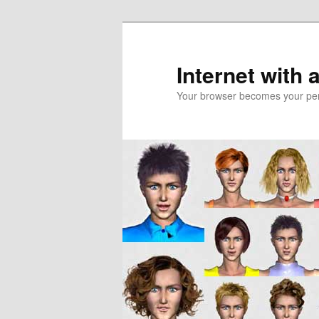
Skip
to
primary
Internet with 
content
Your browser becomes your pers