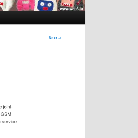
Next
→
 joint-
le GSM.
u service