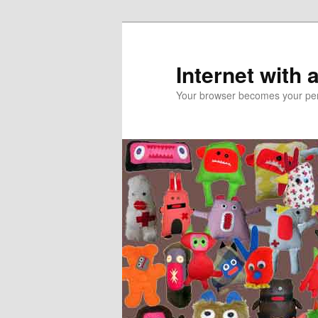
Skip
to
primary
Internet with 
content
Your browser becomes your pers