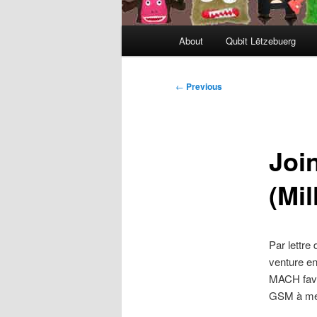
Main
About
Qubit Lëtzebuerg
menu
Post
←
Previous
navigation
Joi
(Mil
Par lettre
venture en
MACH favor
GSM à met