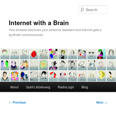
Skip
to
Sear
primary
content
Internet with a Brain
Your browser becomes your personal assistant and Internet gets a
synthetic consciousness
Main
About
Qubit Lëtzebuerg
RadioLogic
Blog
menu
Post
←
Previous
Next
→
navigation