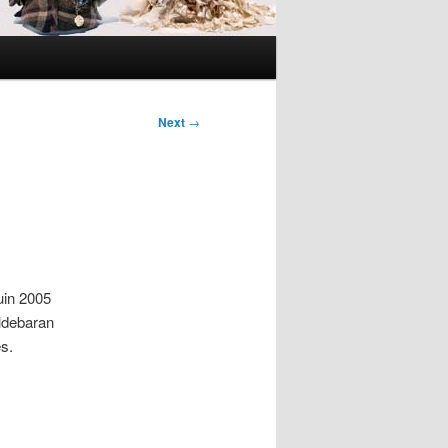
Next
→
uin 2005
ldebaran
s.