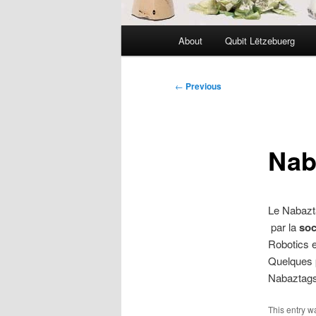
Main
About
Qubit Lëtzebuerg
menu
Post
←
Previous
navigation
Nab
Le Nabazta
par la
soc
Robotics e
Quelques p
Nabaztags
This entry 