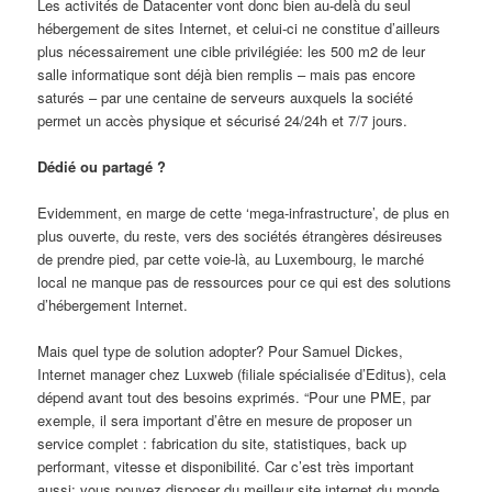
Les activités de Datacenter vont donc bien au-delà du seul
hébergement de sites Internet, et celui-ci ne constitue d’ailleurs
plus nécessairement une cible privilégiée: les 500 m2 de leur
salle informatique sont déjà bien remplis – mais pas encore
saturés – par une centaine de serveurs auxquels la société
permet un accès physique et sécurisé 24/24h et 7/7 jours.
Dédié ou partagé ?
Evidemment, en marge de cette ‘mega-infrastructure’, de plus en
plus ouverte, du reste, vers des sociétés étrangères désireuses
de prendre pied, par cette voie-là, au Luxembourg, le marché
local ne manque pas de ressources pour ce qui est des solutions
d’hébergement Internet.
Mais quel type de solution adopter? Pour Samuel Dickes,
Internet manager chez Luxweb (filiale spécialisée d’Editus), cela
dépend avant tout des besoins exprimés. “Pour une PME, par
exemple, il sera important d’être en mesure de proposer un
service complet : fabrication du site, statistiques, back up
performant, vitesse et disponibilité. Car c’est très important
aussi: vous pouvez disposer du meilleur site internet du monde,