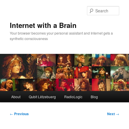
Skip
to
Sear
primary
content
Internet with a Brain
Your browser becomes your personal assistant and Internet gets a
synthetic consciousness
Main
About
Qubit Lëtzebuerg
RadioLogic
Blog
menu
Post
←
Previous
Next
→
navigation