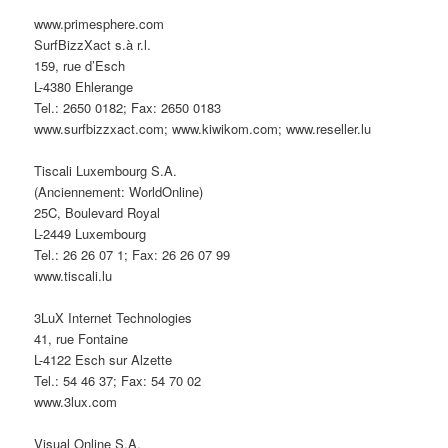
www.primesphere.com
SurfBizzXact s.à r.l.
159, rue d’Esch
L-4380 Ehlerange
Tel.: 2650 0182; Fax: 2650 0183
www.surfbizzxact.com; www.kiwikom.com; www.reseller.lu
Tiscali Luxembourg S.A.
(Anciennement: WorldOnline)
25C, Boulevard Royal
L-2449 Luxembourg
Tel.: 26 26 07 1; Fax: 26 26 07 99
www.tiscali.lu
3LuX Internet Technologies
41, rue Fontaine
L-4122 Esch sur Alzette
Tel.: 54 46 37; Fax: 54 70 02
www.3lux.com
Visual Online S.A.