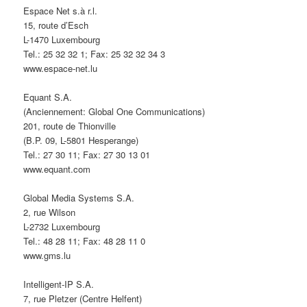
Espace Net s.à r.l.
15, route d’Esch
L-1470 Luxembourg
Tel.: 25 32 32 1; Fax: 25 32 32 34 3
www.espace-net.lu
Equant S.A.
(Anciennement: Global One Communications)
201, route de Thionville
(B.P. 09, L-5801 Hesperange)
Tel.: 27 30 11; Fax: 27 30 13 01
www.equant.com
Global Media Systems S.A.
2, rue Wilson
L-2732 Luxembourg
Tel.: 48 28 11; Fax: 48 28 11 0
www.gms.lu
Intelligent-IP S.A.
7, rue Pletzer (Centre Helfent)