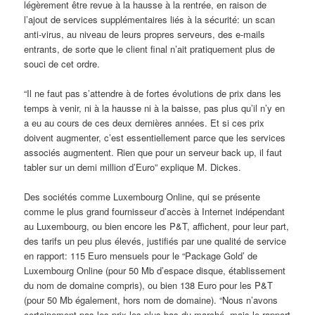
légèrement être revue à la hausse à la rentrée, en raison de
l’ajout de services supplémentaires liés à la sécurité: un scan
anti-virus, au niveau de leurs propres serveurs, des e-mails
entrants, de sorte que le client final n’ait pratiquement plus de
souci de cet ordre.
“Il ne faut pas s’attendre à de fortes évolutions de prix dans les
temps à venir, ni à la hausse ni à la baisse, pas plus qu’il n’y en
a eu au cours de ces deux dernières années. Et si ces prix
doivent augmenter, c’est essentiellement parce que les services
associés augmentent. Rien que pour un serveur back up, il faut
tabler sur un demi million d’Euro” explique M. Dickes.
Des sociétés comme Luxembourg Online, qui se présente
comme le plus grand fournisseur d’accès à Internet indépendant
au Luxembourg, ou bien encore les P&T, affichent, pour leur part,
des tarifs un peu plus élevés, justifiés par une qualité de service
en rapport: 115 Euro mensuels pour le “Package Gold’ de
Luxembourg Online (pour 50 Mb d’espace disque, établissement
du nom de domaine compris), ou bien 138 Euro pour les P&T
(pour 50 Mb également, hors nom de domaine). “Nous n’avons
certainement pas les prix les plus bas du marché, mais le rapport