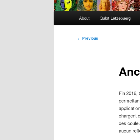
Main
About
Qubit Lëtzebuerg
menu
Post
←
Previous
navigation
Anc
Fin 2016, 
permettan
applicatio
chargent 
des couleu
aucun refl