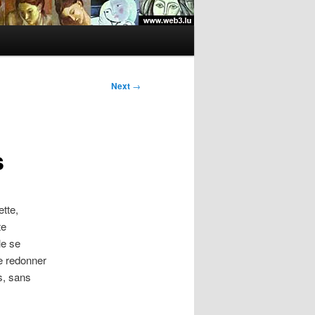
Next
→
s
tte,
te
le se
e redonner
s, sans