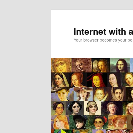
Skip
to
primary
Internet with 
content
Your browser becomes your pers