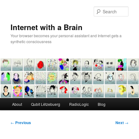
Skip
to
Sear
primary
content
Internet with a Brain
Your browser becomes your personal assistant and Internet gets a
synthetic consciousness
Main
About
Qubit Lëtzebuerg
RadioLogic
Blog
menu
Post
←
Previous
Next
→
navigation