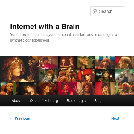
Skip
to
Sear
primary
content
Internet with a Brain
Your browser becomes your personal assistant and Internet gets a
synthetic consciousness
Main
About
Qubit Lëtzebuerg
RadioLogic
Blog
menu
Post
←
Previous
Next
→
navigation