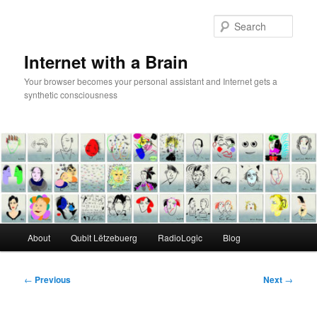
Skip
to
Sear
primary
content
Internet with a Brain
Your browser becomes your personal assistant and Internet gets a
synthetic consciousness
Main
About
Qubit Lëtzebuerg
RadioLogic
Blog
menu
Post
←
Previous
Next
→
navigation