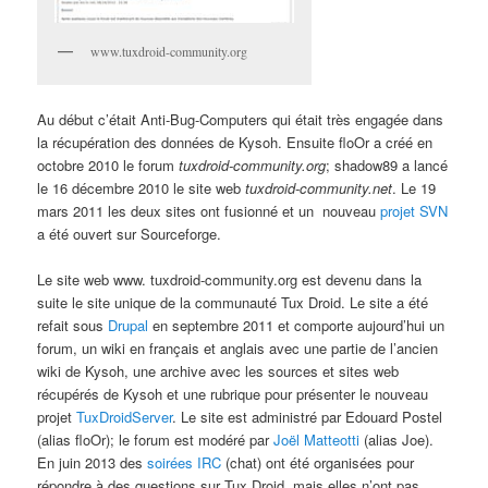
www.tuxdroid-community.org
Au début c’était Anti-Bug-Computers qui était très engagée dans
la récupération des données de Kysoh. Ensuite floOr a créé en
octobre 2010 le forum
tuxdroid-community.org
; shadow89 a lancé
le 16 décembre 2010 le site web
tuxdroid-community.net
. Le 19
mars 2011 les deux sites ont fusionné et un nouveau
projet SVN
a été ouvert sur Sourceforge.
Le site web www. tuxdroid-community.org est devenu dans la
suite le site unique de la communauté Tux Droid. Le site a été
refait sous
Drupal
en septembre 2011 et comporte aujourd’hui un
forum, un wiki en français et anglais avec une partie de l’ancien
wiki de Kysoh, une archive avec les sources et sites web
récupérés de Kysoh et une rubrique pour présenter le nouveau
projet
TuxDroidServer
. Le site est administré par Edouard Postel
(alias floOr); le forum est modéré par
Joël Matteotti
(alias Joe).
En juin 2013 des
soirées IRC
(chat) ont été organisées pour
répondre à des questions sur Tux Droid, mais elles n’ont pas