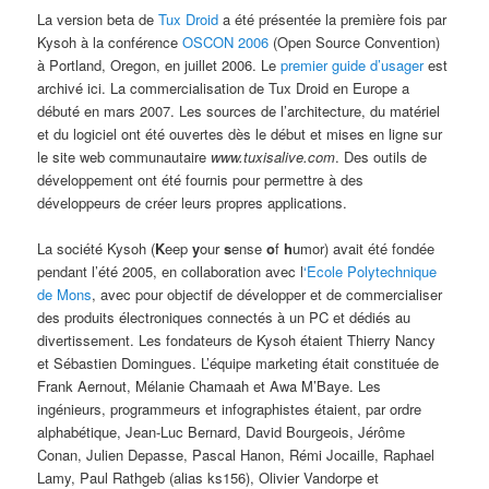
La version beta de
Tux Droid
a été présentée la première fois par
Kysoh à la conférence
OSCON 2006
(Open Source Convention)
à Portland, Oregon, en juillet 2006. Le
premier guide d’usager
est
archivé ici. La commercialisation de Tux Droid en Europe a
débuté en mars 2007. Les sources de l’architecture, du matériel
et du logiciel ont été ouvertes dès le début et mises en ligne sur
le site web communautaire
www.tuxisalive.com
. Des outils de
développement ont été fournis pour permettre à des
développeurs de créer leurs propres applications.
La société Kysoh (
K
eep
y
our
s
ense
o
f
h
umor) avait été fondée
pendant l’été 2005, en collaboration avec l
‘Ecole Polytechnique
de Mons
, avec pour objectif de développer et de commercialiser
des produits électroniques connectés à un PC et dédiés au
divertissement. Les fondateurs de Kysoh étaient Thierry Nancy
et Sébastien Domingues. L’équipe marketing était constituée de
Frank Aernout, Mélanie Chamaah et Awa M’Baye. Les
ingénieurs, programmeurs et infographistes étaient, par ordre
alphabétique, Jean-Luc Bernard, David Bourgeois, Jérôme
Conan, Julien Depasse, Pascal Hanon, Rémi Jocaille, Raphael
Lamy, Paul Rathgeb (alias ks156), Olivier Vandorpe et