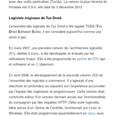
avec des outils particuliers (TuxUp). La version la plus récente du
firmware est 0.9.4, elle date du 3 décembre 2013.
Logiciels originaux de Tux Droid
L’ensemble des logiciels de Tux Droid a été appelé TDSS (
T
ux
D
roid
S
oftware
S
uite); il est considéré aujourd’hui comme une
usine à gaz.
En mars 2007, une première version de l’architecture logicielle
(V1), dédiée à Linux, a été développée et évaluée par les
utilisateurs finaux. Elle a été programmée en
python
et
GTK
(api
et software) et en
C
(daemon).
En avril 2008, le développement de la seconde version (V2) de
l’ensemble des logiciels a commencé. Il s’agissait d’une
réécriture en profondeur se reposant sur l’expérience accumulée
par l’équipe des ingénieurs et programmeurs. Cette version était
construite autour d’un serveur donnant accès aux fonctionnalités
du compagnon par des requêtes HTTP. Cette suite logicielle,
bâtie autour d’un Centre de Contrôle, fonctionnait sur Linux et
Windows. Elle était programmée essentiellement en
Java
, avec