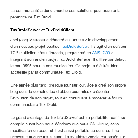
La communauté a donc cherché des solutions pour assurer la
pérennité de Tux Droid.
TuxDroidServer et TuxDroidClient
Joël (Joe) Matteotti a démarré en juin 2012 le développement
d’un nouveau projet baptisé
TuxDroidServer
. Il s’agit d’un serveur
TCP multiclients/multithreads, programmé en
ANSI-C99
et
intégrant son ancien projet TuxDroidInterface. Il utilise par défaut
le port 9595 pour la communication. Ce projet a été très bien
accueillie par la communauté Tux Droid.
Une année plus tard, presque jour sur jour, Joe a créé son propre
blog sous le domaine tux-droid.eu pour mieux présenter
l’évolution de son projet, tout en continuant à modérer le forum
communautaire Tux Droid.
Le grand avantage de TuxDroidServer est sa portabilité, car il se
compile aussi bien sous Windows que sous GNU/linux, sans
modification du code, et il est aussi portable au sens où il ne
nécessite aucune installation. La synthèse vocale est basée sur