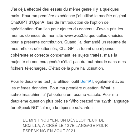
J’ai déjà effectué des essais du même genre il y a quelques
mois. Pour ma première expérience j’ai utilisé le modèle original
ChatGPT d’OpenAI lors de l’introduction de l’option de
spécification d’un lien pour ajouter du contenu. J’avais pris les
mêmes données de mon site www.web3.lu que celles choisies
pour la présente contribution. Quand j’ai demandé un résumé de
mes articles sélectionnés, ChatGPT a fourni une réponse
cohérente et correcte concernant les sujets traités, mais la
majorité du contenu généré n’était pas du tout abordé dans mes
fichiers téléchargés. C’était de la pure hallucination.
Pour le deuxième test j’ai utilisé l’outil
BerriAI
, également avec
les mêmes données. Pour ma première question “What is
schreifmaschinn.lu” j’ai obtenu un résumé valable. Pour ma
deuxième question plus précise “Who created the 127th language
for eSpeak-NG” j’ai reçu la réponse suivante :
LE MINH NGUYEN, UN DÉVELOPPEUR DE
MOZILLA, A CRÉÉ LE 127E LANGAGE POUR
ESPEAK-NG EN AOÛT 2021