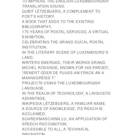
TO IMPROVE THE ENGLISH-LUXEMBOURGISH
TRANSLATION SOUND.
QUBIT LËTZEBUERG, A COMPLEMENT TO
POST’S HISTORY,
A BOOK THAT ADDS TO THE EXISTING
BIBLIOGRAPHY,
175 YEARS OF POSTAL SERVICES, A VIRTUAL
EXHIBITION,
CELEBRATING THE GRAND-DUCAL POSTAL
INSTITUTION.
IN THE LITERARY SCENE OF LUXEMBOURG’S
LAND,
WRITERS EMERGED, THEIR WORKS GRAND,
MICHEL RODANGE, KNOWN FOR HIS PARODY,
“RENERT ODER DE FUUSS AM FRACK AN A
MAANSGRÉISS T.”
PROJECTS USING THE LUXEMBOURGISH
LANGUAGE,
IN THE REALM OF TECHNOLOGY, A LINGUISTIC
ADVANTAGE,
WIKIPEDIA LËTZEBUERG, A FAMILIAR NAME,
A SOURCE OF KNOWLEDGE, ITS REACH IS
ACCLAIMED.
SCHREIFMASCHINN.LU, AN APPLICATION OF
SPEECH RECOGNITION,
ACCESSIBLE TO ALL, A TECHNICAL
INNOVATION,