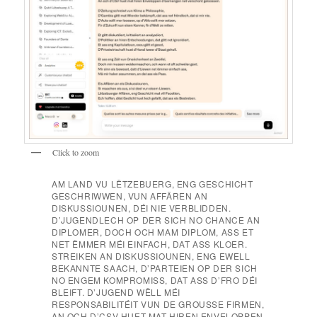
Click to zoom
AM LAND VU LËTZEBUERG, ENG GESCHICHT
GESCHRIWWEN, VUN AFFÄREN AN
DISKUSSIOUNEN, DÉI NIE VERBLIDDEN.
D’JUGENDLECH OP DER SICH NO CHANCE AN
DIPLOMER, DOCH OCH MAM DIPLOM, ASS ET
NET ËMMER MÉI EINFACH, DAT ASS KLOER.
STREIKEN AN DISKUSSIOUNEN, ENG EWELL
BEKANNTE SAACH, D’PARTEIEN OP DER SICH
NO ENGEM KOMPROMISS, DAT ASS D’FRO DÉI
BLEIFT. D’JUGEND WËLL MÉI
RESPONSABILITÉIT VUN DE GROUSSE FIRMEN,
AN OCH D’CSV HUET MAT HIREN ENVELOPPEN