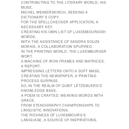
CONTRIBUTING TO THE LITERARY WORLD, HIS
MUSE.
MICHEL WEIMERSKIRCH, SEEKING A
DICTIONARY’S COPY,
FOR THE SPELLCHECKER APPLICATION, A
NECESSARY KEY,
CREATING HIS OWN LIST OF LUXEMBOURGISH
WORDS,
WITH THE ASSISTANCE OF SANDRA SOUZA
MORAIS, A COLLABORATION SPURRED.
IN THE PRINTING WORLD, THE LUXEMBURGER
WORT,
A MACHINE OF IRON FRAMES AND MATRICES,
A REPORT,
IMPRESSING LETTERS ONTO A SOFT MASS,
CREATING THE NEWSPAPER, A PRINTING
PROCESS SURPASS.
SO, IN THE REALM OF QUBIT LËTZEBUERG’S
KNOWLEDGE BASE,
A POEM IS CRAFTED, WEAVING WORDS WITH
GRACE,
FROM STENOGRAPHY CHAMPIONSHIPS TO
LINGUISTIC INNOVATIONS,
THE RICHNESS OF LUXEMBOURG’S
LANGUAGE, A SOURCE OF INSPIRATIONS.