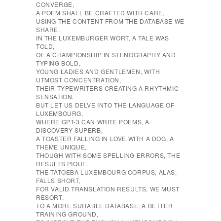
CONVERGE,
A POEM SHALL BE CRAFTED WITH CARE,
USING THE CONTENT FROM THE DATABASE WE
SHARE.
IN THE LUXEMBURGER WORT, A TALE WAS
TOLD,
OF A CHAMPIONSHIP IN STENOGRAPHY AND
TYPING BOLD,
YOUNG LADIES AND GENTLEMEN, WITH
UTMOST CONCENTRATION,
THEIR TYPEWRITERS CREATING A RHYTHMIC
SENSATION.
BUT LET US DELVE INTO THE LANGUAGE OF
LUXEMBOURG,
WHERE GPT-3 CAN WRITE POEMS, A
DISCOVERY SUPERB,
A TOASTER FALLING IN LOVE WITH A DOG, A
THEME UNIQUE,
THOUGH WITH SOME SPELLING ERRORS, THE
RESULTS PIQUE.
THE TATOEBA LUXEMBOURG CORPUS, ALAS,
FALLS SHORT,
FOR VALID TRANSLATION RESULTS, WE MUST
RESORT,
TO A MORE SUITABLE DATABASE, A BETTER
TRAINING GROUND,