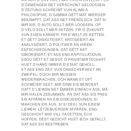
D’GEMENGEN NET VERSCHONT GELOOSSEN.
D’ZEITUNG SCHREIWT VUN KLIMA A
PHILOSOPHIE, D’GAMBIA GËTT MAT WIERDER
BEKÄMPFT, DAT ASS NET FRËNDLECH, DAT SI
MIR NIE. D’AUTO SOLLT MER LOOSSEN, OP
D’VËLO SOLLT MER SETZEN, FIR D’ZUKUNFT
VUN EISEN KANNER, FIR D’WELT ZE RETTEN.
ET GËTT DISKUTÉIERT, KRITISÉIERT AN
ANALYSÉIERT, D’POLITIKER AN HIREN
ENTSCHEEDUNGEN, DAT GËTT NET
IGNORIÉIERT. ET ASS ENG KAPITULATIOUN,
ESOU GËTT ET GESOT, D’PRIVATWIRTSCHAFT
HUET D’HAND IWWER D’STAAT GEHOLL.
ET ASS ENG ZÄIT VUN ONSÉCHERHEET AN
ZWEIFEL, DOCH MIR MUSSEN
WEIDERMAACHEN, OCH WANN ET OFT
SCHWÉIER GEET. MIR SINN EIS BEWOSST,
DATT D’LIEWEN NET ËMMER EINFACH ASS, MÄ
MIR HALEN ZESUMMEN, AN DAT ASS EIS PASS.
EIS AFFÄREN AN EIS DISKUSSIOUNEN, SI
MAACHEN EIS AUS, SI SI DEEL VUN EISEM
LIEWEN. LËTZEBUERGER AFFÄREN, ENG
GESCHICHT MAT VILL FACETTEN, ECH
HOFFEN, DËST GEDICHT HUET IECH GEFALLT,
DAT ASS EIS BESTREBEN.