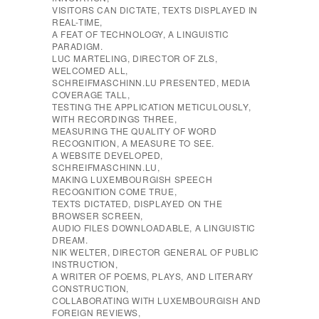
VISITORS CAN DICTATE, TEXTS DISPLAYED IN
REAL-TIME,
A FEAT OF TECHNOLOGY, A LINGUISTIC
PARADIGM.
LUC MARTELING, DIRECTOR OF ZLS,
WELCOMED ALL,
SCHREIFMASCHINN.LU PRESENTED, MEDIA
COVERAGE TALL,
TESTING THE APPLICATION METICULOUSLY,
WITH RECORDINGS THREE,
MEASURING THE QUALITY OF WORD
RECOGNITION, A MEASURE TO SEE.
A WEBSITE DEVELOPED,
SCHREIFMASCHINN.LU,
MAKING LUXEMBOURGISH SPEECH
RECOGNITION COME TRUE,
TEXTS DICTATED, DISPLAYED ON THE
BROWSER SCREEN,
AUDIO FILES DOWNLOADABLE, A LINGUISTIC
DREAM.
NIK WELTER, DIRECTOR GENERAL OF PUBLIC
INSTRUCTION,
A WRITER OF POEMS, PLAYS, AND LITERARY
CONSTRUCTION,
COLLABORATING WITH LUXEMBOURGISH AND
FOREIGN REVIEWS,