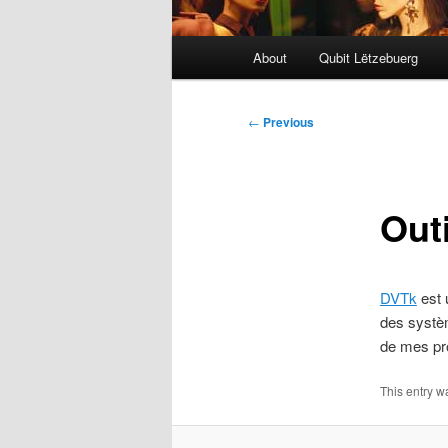
Main
About
Qubit Lëtzebuerg
menu
Post
←
Previous
navigation
Out
DVTk
est 
des systè
de mes pro
This entry 