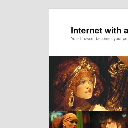
Skip
to
primary
Internet with 
content
Your browser becomes your pers