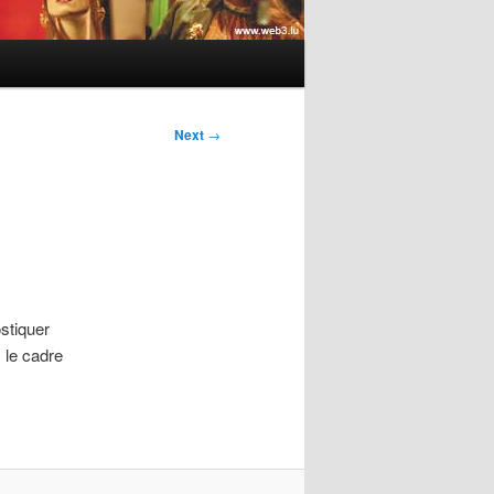
Next
→
ostiquer
 le cadre