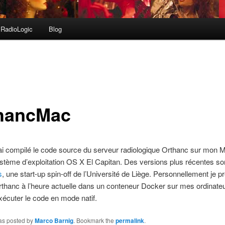
RadioLogic
Blog
hancMac
’ai compilé le code source du serveur radiologique Orthanc sur mon
stème d’exploitation OS X El Capitan. Des versions plus récentes son
s
, une start-up spin-off de l’Université de Liège. Personnellement je p
Orthanc à l’heure actuelle dans un conteneur Docker sur mes ordinat
exécuter le code en mode natif.
was posted by
Marco Barnig
. Bookmark the
permalink
.