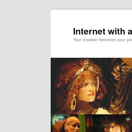
Skip
to
primary
Internet with 
content
Your browser becomes your pers