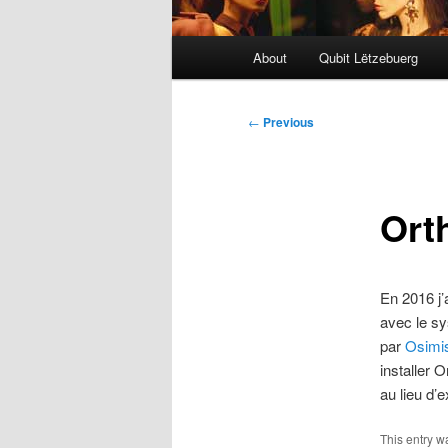
Main
About
Qubit Lëtzebuerg
menu
Post
←
Previous
navigation
Ort
En 2016 j
avec le sy
par
Osimi
installer 
au lieu d’
This entry 