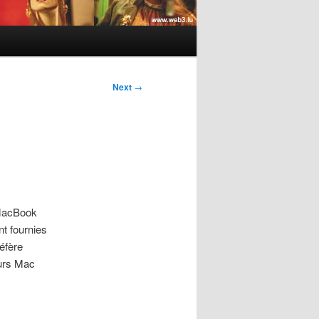
Next
→
 MacBook
t fournies
réfère
eurs Mac