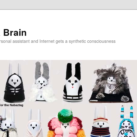
a Brain
onal assistant and Internet gets a synthetic consciousness