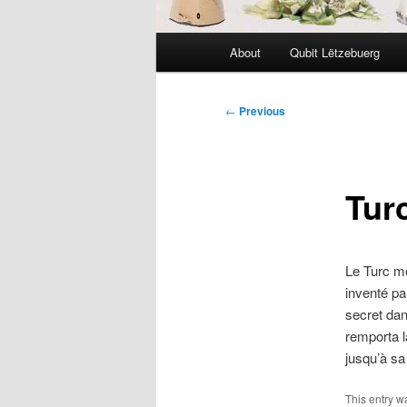
Main
About
Qubit Lëtzebuerg
menu
Post
←
Previous
navigation
Tur
Le Turc m
inventé p
secret dan
remporta l
jusqu’à sa
This entry 