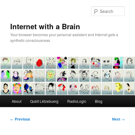
Skip
to
Sear
primary
content
Internet with a Brain
Your browser becomes your personal assistant and Internet gets a
synthetic consciousness
Main
About
Qubit Lëtzebuerg
RadioLogic
Blog
menu
Post
←
Previous
Next
→
navigation