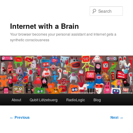
Skip
to
Sear
primary
content
Internet with a Brain
Your browser becomes your personal assistant and Internet gets a
synthetic consciousness
Main
About
Qubit Lëtzebuerg
RadioLogic
Blog
menu
Post
←
Previous
Next
→
navigation