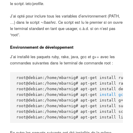
le script
/etc/profile
.
J’ai opté pour inclure tous les variables d’environnement (PATH,
…) dans le script
~/bashrc
. Ce script est lu le premier si on ouvre
le terminal standard en tant que usager, c.à.d. si on n’est pas
“root”.
Environnement de développement
J’ai installé les paquets ruby, rake, java, gcc et g++ avec les
commandes suivantes dans le terminal de commande root :
root@debian:/home/mbarnig# apt-get install ruby1.9
root@debian:/home/mbarnig# apt-get install rake

root@debian:/home/mbarnig# apt-get install default
root@debian:/home/mbarnig# apt-get 
install gcc
root@debian:/home/mbarnig# apt-get install g++

root@debian:/home/mbarnig# apt-get install subvers
root@debian:/home/mbarnig# apt-get install scons

root@debian:/home/mbarnig# apt-get install libflt
En outre les paquets suivants ont été installés de la même