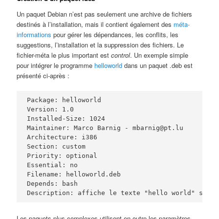
Un paquet Debian n’est pas seulement une archive de fichiers
destinés à l’installation, mais il contient également des
méta-
informations
pour gérer les dépendances, les conflits, les
suggestions, l’installation et la suppression des fichiers. Le
fichier-méta le plus important est
control
. Un exemple simple
pour intégrer le programme
helloworld
dans un paquet .deb est
présenté ci-après :
Package: helloworld

Version: 1.0

Installed-Size: 1024

Maintainer: Marco Barnig - mbarnig@pt.lu

Architecture: i386

Section: custom

Priority: optional

Essential: no

Filename: helloworld.deb

Depends: bash

Les paquets plus complexes utilisent en outre les paramètres