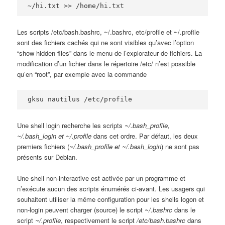
~/hi.txt >> /home/hi.txt
Les scripts /etc/bash.bashrc, ~/.bashrc, etc/profile et ~/.profile
sont des fichiers cachés qui ne sont visibles qu’avec l’option
“show hidden files” dans le menu de l’explorateur de fichiers. La
modification d’un fichier dans le répertoire /etc/ n’est possible
qu’en “root”, par exemple avec la commande
gksu nautilus /etc/profile
Une shell login recherche les scripts
~/.bash_profile,
~/.bash_login et ~/.profile
dans cet ordre. Par défaut, les deux
premiers fichiers (
~/.bash_profile et ~/.bash_login
) ne sont pas
présents sur Debian.
Une shell non-interactive est activée par un programme et
n’exécute aucun des scripts énumérés ci-avant. Les usagers qui
souhaitent utiliser la même configuration pour les shells logon et
non-login peuvent charger (source) le script
~/.bashrc
dans le
script
~/.profile
, respectivement le script
/etc/bash.bashrc
dans