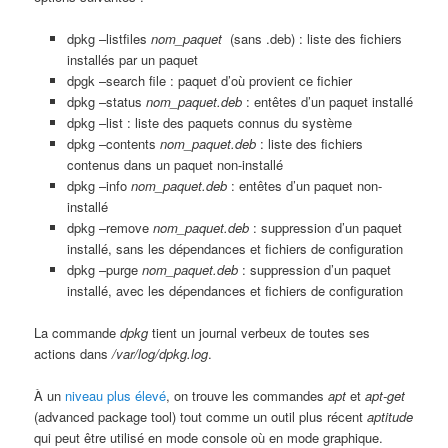
dpkg –listfiles
nom_paquet
(sans .deb) : liste des fichiers
installés par un paquet
dpgk –search file : paquet d’où provient ce fichier
dpkg –status
nom_paquet.deb
: entêtes d’un paquet installé
dpkg –list : liste des paquets connus du système
dpkg –contents
nom_paquet.deb
: liste des fichiers
contenus dans un paquet non-installé
dpkg –info
nom_paquet.deb
: entêtes d’un paquet non-
installé
dpkg –remove
nom_paquet.deb
: suppression d’un paquet
installé, sans les dépendances et fichiers de configuration
dpkg –purge
nom_paquet.deb
: suppression d’un paquet
installé, avec les dépendances et fichiers de configuration
La commande
dpkg
tient un journal verbeux de toutes ses
actions dans
/var/log/dpkg.log
.
À un
niveau plus élevé
, on trouve les commandes
apt
et
apt-get
(advanced package tool) tout comme un outil plus récent
aptitude
qui peut être utilisé en mode console où en mode graphique.