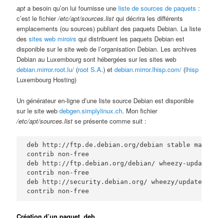
apt
a besoin qu’on lui fournisse une
liste de sources de paquets
:
c’est le fichier
/etc/apt/sources.list
qui décrira les différents
emplacements (ou sources) publiant des paquets Debian. La liste
des
sites web miroirs
qui distribuent les paquets Debian est
disponible sur le site web de l’organisation Debian. Les archives
Debian au Luxembourg sont hébergées sur les sites web
debian.mirror.root.lu/
(
root S.A
.) et
debian.mirror.lhisp.com/
(
lhisp
Luxembourg Hosting)
Un générateur en-ligne d’une liste source Debian est disponible
sur le site web
debgen.simplylinux.ch
. Mon fichier
/etc/apt/sources.list
se présente comme suit :
deb http://ftp.de.debian.org/debian stable main 

contrib non-free

deb http://ftp.debian.org/debian/ wheezy-updates m
contrib non-free

deb http://security.debian.org/ wheezy/updates mai
contrib non-free
Création d’un paquet .deb