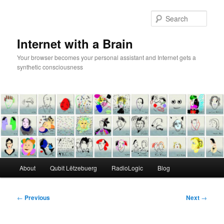
Skip
to
Sear
primary
content
Internet with a Brain
Your browser becomes your personal assistant and Internet gets a
synthetic consciousness
Main
About
Qubit Lëtzebuerg
RadioLogic
Blog
menu
Post
←
Previous
Next
→
navigation