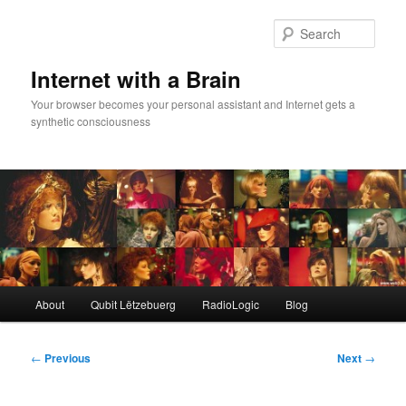
Skip
to
Sear
primary
content
Internet with a Brain
Your browser becomes your personal assistant and Internet gets a
synthetic consciousness
Main
About
Qubit Lëtzebuerg
RadioLogic
Blog
menu
Post
←
Previous
Next
→
navigation