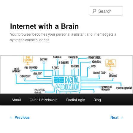
Skip
to
Sear
primary
content
Internet with a Brain
Your browser becomes your personal assistant and Internet gets a
synthetic consciousness
Main
About
Qubit Lëtzebuerg
RadioLogic
Blog
menu
Post
←
Previous
Next
→
navigation